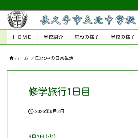
ＨＯＭＥ
学校紹介
施設の様子
学校の様子


ホーム
>
北中の日常生活
修学旅行1日目

2026年6月2日
6月2日(火)