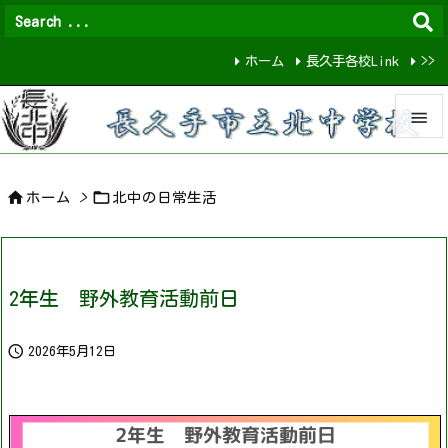
ホーム
長久手各校Link
>>


メニュ


ホーム
>
北中の日常生活

サイド

前へ
2年生 野外教育活動前日

次へ

2026年5月12日

検索